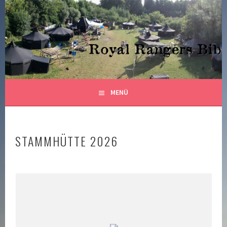
Springe
zum
ROYAL RANGERS STAMM 82
Inhalt
CHRISTLICHE PFADFINDER BIBERACH
MENÜ
STAMMHÜTTE 2026