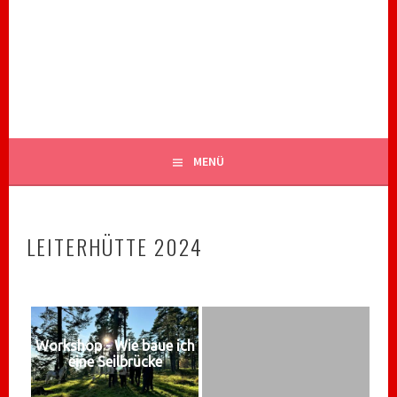
Springe
zum
ROYAL RANGERS STAMM 82
Inhalt
CHRISTLICHE PFADFINDER BIBERACH
MENÜ
LEITERHÜTTE 2024
Workshop - Wie baue ich
eine Seilbrücke