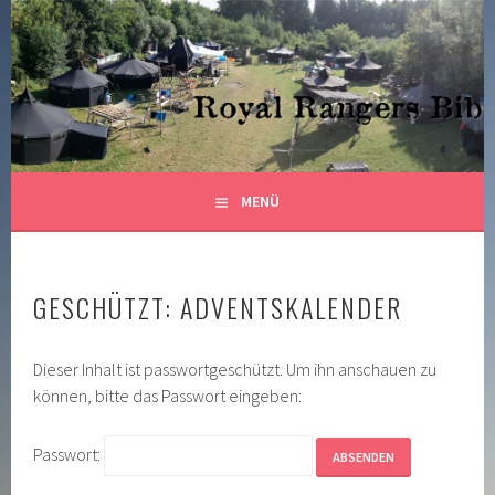
Springe
zum
ROYAL RANGERS STAMM 82
Inhalt
CHRISTLICHE PFADFINDER BIBERACH
MENÜ
GESCHÜTZT: ADVENTSKALENDER
Dieser Inhalt ist passwortgeschützt. Um ihn anschauen zu
können, bitte das Passwort eingeben:
Passwort: