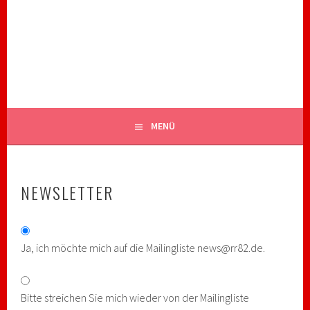
Springe
zum
ROYAL RANGERS STAMM 82
Inhalt
CHRISTLICHE PFADFINDER BIBERACH
MENÜ
NEWSLETTER
Ja, ich möchte mich auf die Mailingliste news@rr82.de.
Bitte streichen Sie mich wieder von der Mailingliste