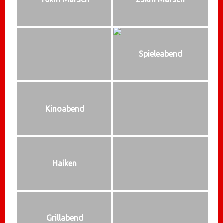
Spieleabend
Kinoabend
Haiken
Grillabend