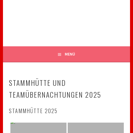
Springe
zum
ROYAL RANGERS STAMM 82
Inhalt
CHRISTLICHE PFADFINDER BIBERACH
MENÜ
STAMMHÜTTE UND
TEAMÜBERNACHTUNGEN 2025
STAMMHÜTTE 2025