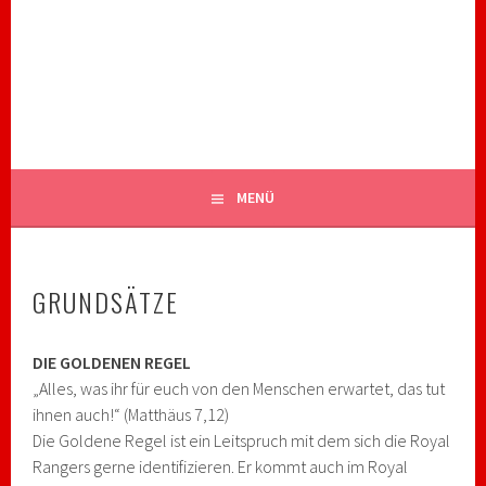
Springe
zum
ROYAL RANGERS STAMM 82
Inhalt
CHRISTLICHE PFADFINDER BIBERACH
MENÜ
GRUNDSÄTZE
DIE GOLDENEN REGEL
„Alles, was ihr für euch von den Menschen erwartet, das tut
ihnen auch!“ (Matthäus 7,12)
Die Goldene Regel ist ein Leitspruch mit dem sich die Royal
Rangers gerne identifizieren. Er kommt auch im Royal