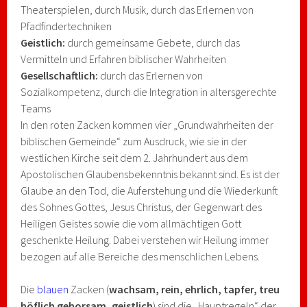
Theaterspielen, durch Musik, durch das Erlernen von
Pfadfindertechniken
Geistlich:
durch gemeinsame Gebete, durch das
Vermitteln und Erfahren biblischer Wahrheiten
Gesellschaftlich:
durch das Erlernen von
Sozialkompetenz, durch die Integration in altersgerechte
Teams
In den roten Zacken kommen vier „Grundwahrheiten der
biblischen Gemeinde“ zum Ausdruck, wie sie in der
westlichen Kirche seit dem 2. Jahrhundert aus dem
Apostolischen Glaubensbekenntnis bekannt sind. Es ist der
Glaube an den Tod, die Auferstehung und die Wiederkunft
des Sohnes Gottes, Jesus Christus, der Gegenwart des
Heiligen Geistes sowie die vom allmächtigen Gott
geschenkte Heilung. Dabei verstehen wir Heilung immer
bezogen auf alle Bereiche des menschlichen Lebens.
Die
blauen
Zacken (
wachsam, rein, ehrlich, tapfer, treu
höflich gehorsam, geistlich
) sind die „Hauptregeln“ der